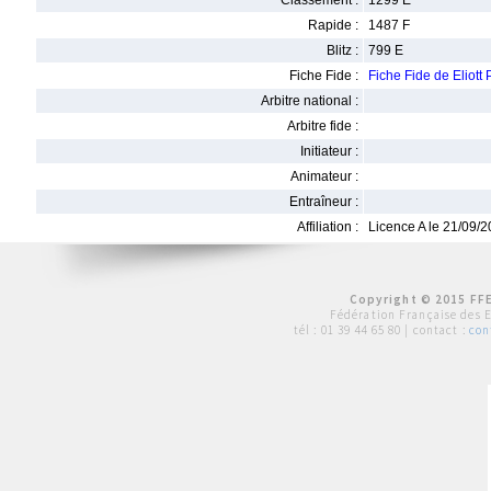
Classement :
1299 E
Rapide :
1487 F
Blitz :
799 E
Fiche Fide :
Fiche Fide de Eliot
Arbitre national :
Arbitre fide :
Initiateur :
Animateur :
Entraîneur :
Affiliation :
Licence A le 21/09/
Copyright © 2015 FFE
Fédération Française des 
tél :
01 39 44 65 80
| contact :
con