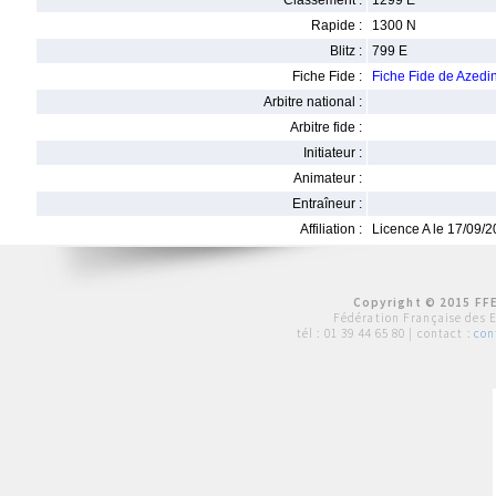
Classement :
1299 E
Rapide :
1300 N
Blitz :
799 E
Fiche Fide :
Fiche Fide de Aze
Arbitre national :
Arbitre fide :
Initiateur :
Animateur :
Entraîneur :
Affiliation :
Licence A le 17/09/
Copyright © 2015 FFE
Fédération Française des 
tél :
01 39 44 65 80
| contact :
con