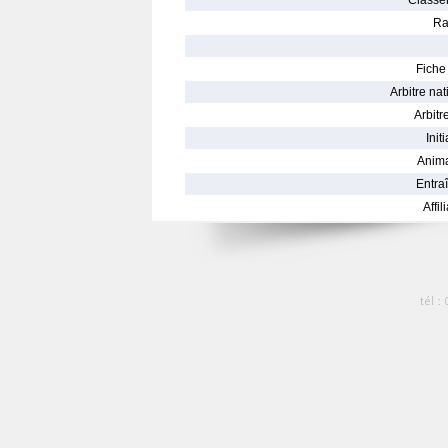
Classe
Ra
Fiche 
Arbitre nat
Arbitre
Init
Anima
Entraî
Affil
tél :