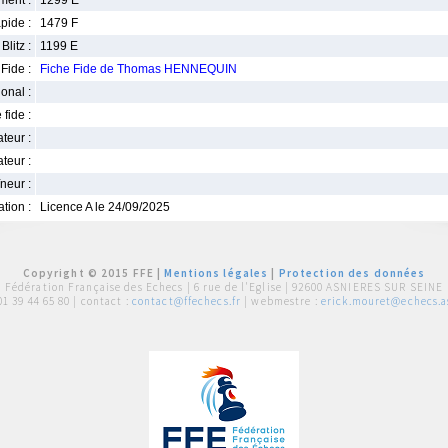
ment :
1299 E
pide :
1479 F
Blitz :
1199 E
Fide :
Fiche Fide de Thomas HENNEQUIN
ional :
 fide :
iateur :
teur :
neur :
iation :
Licence A le 24/09/2025
Copyright © 2015 FFE |
Mentions légales
|
Protection des données
Fédération Française des Echecs |
6 rue de l'Eglise | 92600 ASNIERES SUR SEINE
01 39 44 65 80
| contact :
contact@ffechecs.fr
| webmestre :
erick.mouret@echecs.as