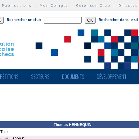
|
Publications
|
Mon Compte
|
Gérer son Club
|
Directeu
Rechercher un club
Rechercher dans le si
PÉTITIONS
SECTEURS
DOCUMENTS
DÉVELOPPEMENT
Thomas HENNEQUIN
Titre :