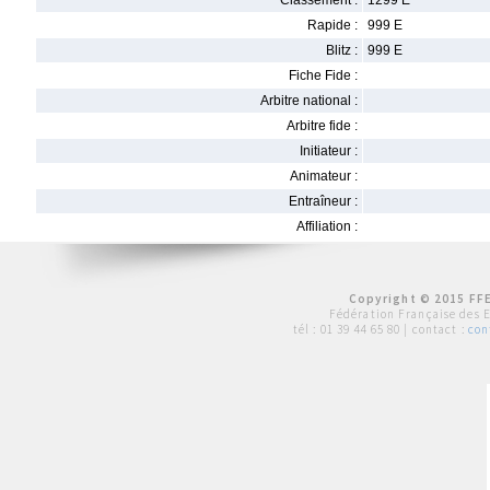
Classement :
1299 E
Rapide :
999 E
Blitz :
999 E
Fiche Fide :
Arbitre national :
Arbitre fide :
Initiateur :
Animateur :
Entraîneur :
Affiliation :
Copyright © 2015 FFE
Fédération Française des 
tél :
01 39 44 65 80
| contact :
con