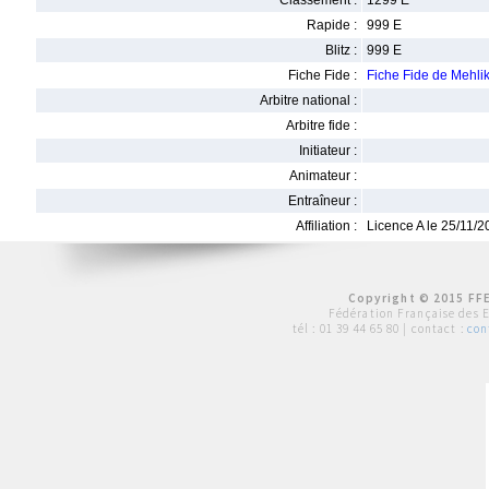
Classement :
1299 E
Rapide :
999 E
Blitz :
999 E
Fiche Fide :
Fiche Fide de Mehl
Arbitre national :
Arbitre fide :
Initiateur :
Animateur :
Entraîneur :
Affiliation :
Licence A le 25/11/
Copyright © 2015 FFE
Fédération Française des 
tél :
01 39 44 65 80
| contact :
con