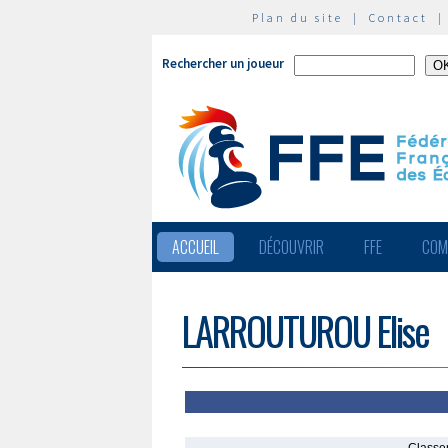
Plan du site
|
Contact
Rechercher un joueur
ACCUEIL
DÉCOUVRIR
FFE
COM
LARROUTUROU Elise