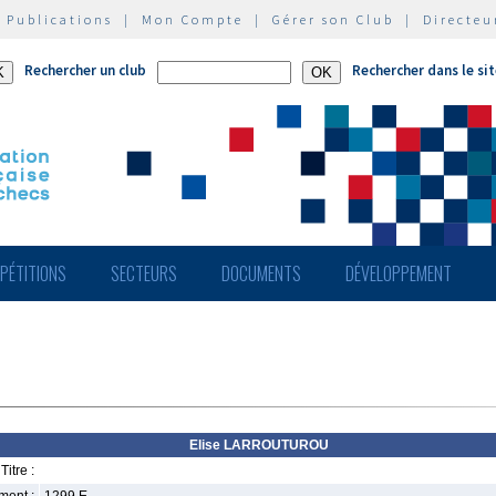
|
Publications
|
Mon Compte
|
Gérer son Club
|
Directeu
Rechercher un club
Rechercher dans le si
PÉTITIONS
SECTEURS
DOCUMENTS
DÉVELOPPEMENT
Elise LARROUTUROU
Titre :