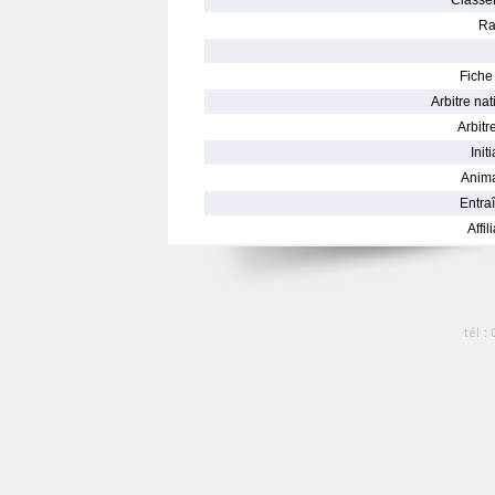
Classe
Ra
Fiche 
Arbitre nat
Arbitre
Init
Anima
Entraî
Affil
tél :