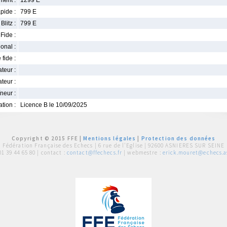
ment :
1299 E
pide :
799 E
Blitz :
799 E
Fide :
ional :
 fide :
iateur :
teur :
neur :
iation :
Licence B le 10/09/2025
Copyright © 2015 FFE |
Mentions légales
|
Protection des données
Fédération Française des Echecs |
6 rue de l'Eglise | 92600 ASNIERES SUR SEINE
01 39 44 65 80
| contact :
contact@ffechecs.fr
| webmestre :
erick.mouret@echecs.as