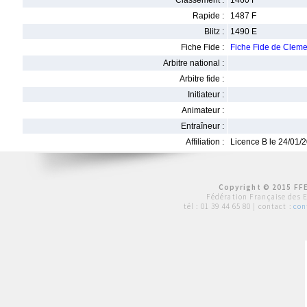
Classement :
1460 F
Rapide :
1487 F
Blitz :
1490 E
Fiche Fide :
Fiche Fide de Clem
Arbitre national :
Arbitre fide :
Initiateur :
Animateur :
Entraîneur :
Affiliation :
Licence B le 24/01/
Copyright © 2015 FFE
Fédération Française des 
tél :
01 39 44 65 80
| contact :
con