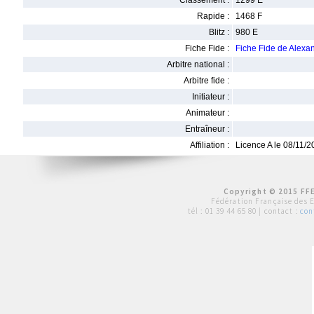
Classement :
1299 E
Rapide :
1468 F
Blitz :
980 E
Fiche Fide :
Fiche Fide de Alex
Arbitre national :
Arbitre fide :
Initiateur :
Animateur :
Entraîneur :
Affiliation :
Licence A le 08/11/
Copyright © 2015 FFE
Fédération Française des 
tél :
01 39 44 65 80
| contact :
con