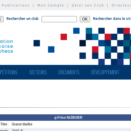
|
Publications
|
Mon Compte
|
Gérer son Club
|
Directeu
Rechercher un club
Rechercher dans le si
PÉTITIONS
SECTEURS
DOCUMENTS
DÉVELOPPEMENT
g Friso NIJBOER
Titre :
Grand Maître