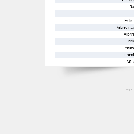
Classe
Ra
Fiche 
Arbitre nat
Arbitre
Init
Anima
Entraî
Affil
tél :