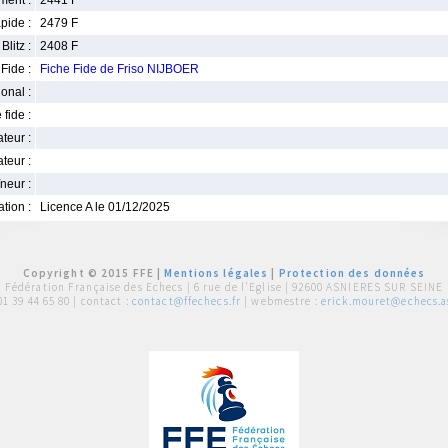
ment :
2441 F
pide :
2479 F
Blitz :
2408 F
Fide :
Fiche Fide de Friso NIJBOER
ional :
 fide :
iateur :
teur :
neur :
iation :
Licence A le 01/12/2025
Copyright © 2015 FFE |
Mentions légales
|
Protection des données
Fédération Française des Echecs |
6 rue de l'Eglise | 92600 ASNIERES SUR SEINE
01 39 44 65 80
| contact :
contact@ffechecs.fr
| webmestre :
erick.mouret@echecs.as