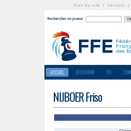
Plan du site
|
Contact
Rechercher un joueur
ACCUEIL
DÉCOUVRIR
FFE
COM
NIJBOER Friso