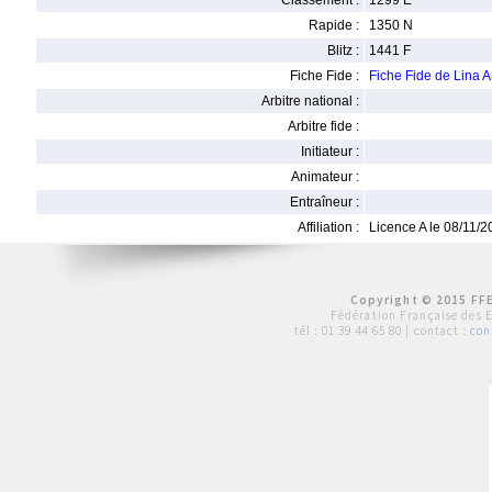
Classement :
1299 E
Rapide :
1350 N
Blitz :
1441 F
Fiche Fide :
Fiche Fide de Lina
Arbitre national :
Arbitre fide :
Initiateur :
Animateur :
Entraîneur :
Affiliation :
Licence A le 08/11/
Copyright © 2015 FFE
Fédération Française des 
tél :
01 39 44 65 80
| contact :
con