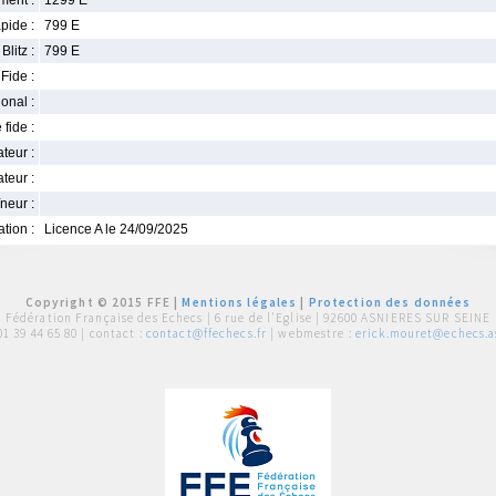
ment :
1299 E
pide :
799 E
Blitz :
799 E
Fide :
ional :
 fide :
iateur :
teur :
neur :
iation :
Licence A le 24/09/2025
Copyright © 2015 FFE |
Mentions légales
|
Protection des données
Fédération Française des Echecs |
6 rue de l'Eglise | 92600 ASNIERES SUR SEINE
01 39 44 65 80
| contact :
contact@ffechecs.fr
| webmestre :
erick.mouret@echecs.as