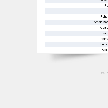
Classe
Ra
Fiche 
Arbitre nat
Arbitre
Init
Anima
Entraî
Affil
tél :