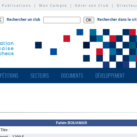
|
Publications
|
Mon Compte
|
Gérer son Club
|
Directeu
Rechercher un club
Rechercher dans le si
PÉTITIONS
SECTEURS
DOCUMENTS
DÉVELOPPEMENT
Fahim BOUAMAR
Titre :