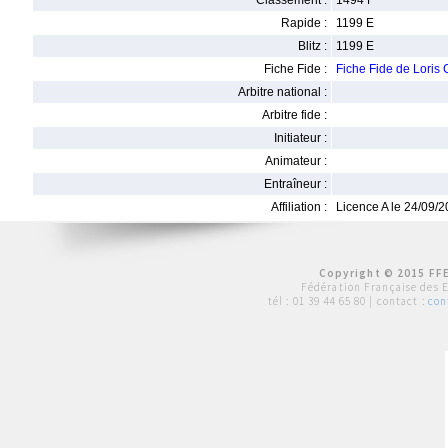
Classement :
1494 F
Rapide :
1199 E
Blitz :
1199 E
Fiche Fide :
Fiche Fide de Lor
Arbitre national :
Arbitre fide :
Initiateur :
Animateur :
Entraîneur :
Affiliation :
Licence A le 24/09/
Copyright © 2015 FFE
Fédération Française des 
tél :
01 39 44 65 80
| contact :
con