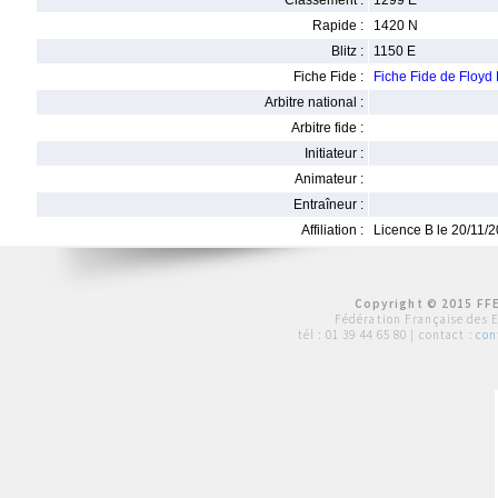
Classement :
1299 E
Rapide :
1420 N
Blitz :
1150 E
Fiche Fide :
Fiche Fide de Floy
Arbitre national :
Arbitre fide :
Initiateur :
Animateur :
Entraîneur :
Affiliation :
Licence B le 20/11/
Copyright © 2015 FFE
Fédération Française des 
tél :
01 39 44 65 80
| contact :
con