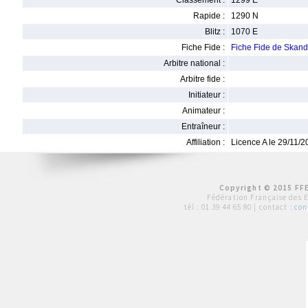
Classement :
1299 E
Rapide :
1290 N
Blitz :
1070 E
Fiche Fide :
Fiche Fide de Skan
Arbitre national :
Arbitre fide :
Initiateur :
Animateur :
Entraîneur :
Affiliation :
Licence A le 29/11/
Copyright © 2015 FFE
Fédération Française des 
tél :
01 39 44 65 80
| contact :
con