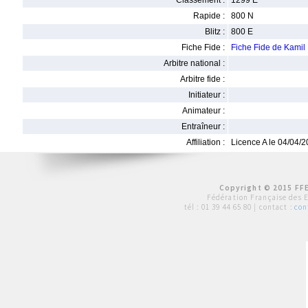
Classement :
1299 E
Rapide :
800 N
Blitz :
800 E
Fiche Fide :
Fiche Fide de Kami
Arbitre national :
Arbitre fide :
Initiateur :
Animateur :
Entraîneur :
Affiliation :
Licence A le 04/04/
Copyright © 2015 FFE
Fédération Française des 
tél :
01 39 44 65 80
| contact :
con