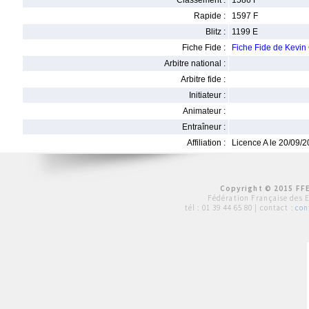
Classement :
1586 F
Rapide :
1597 F
Blitz :
1199 E
Fiche Fide :
Fiche Fide de Kevin
Arbitre national :
Arbitre fide :
Initiateur :
Animateur :
Entraîneur :
Affiliation :
Licence A le 20/09/
Copyright © 2015 FFE
Fédération Française des 
tél :
01 39 44 65 80
| contact :
con