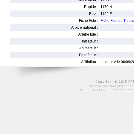
Classement :
1299 E
Rapide :
1170 N
Blitz :
1199 E
Fiche Fide :
Fiche Fide de Thib
Arbitre national :
Arbitre fide :
Initiateur :
Animateur :
Entraîneur :
Affiliation :
Licence A le 06/09/
Copyright © 2015 FFE
Fédération Française des 
tél :
01 39 44 65 80
| contact :
con