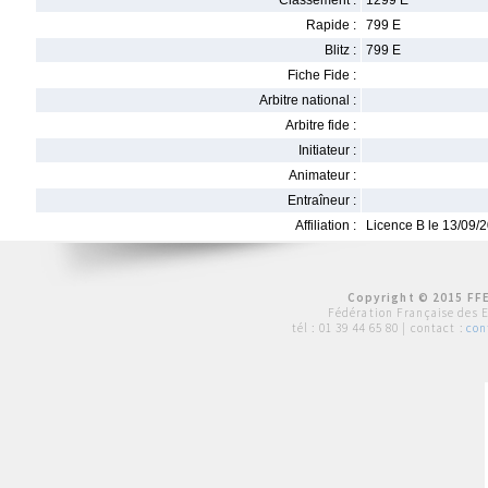
Classement :
1299 E
Rapide :
799 E
Blitz :
799 E
Fiche Fide :
Arbitre national :
Arbitre fide :
Initiateur :
Animateur :
Entraîneur :
Affiliation :
Licence B le 13/09/
Copyright © 2015 FFE
Fédération Française des 
tél :
01 39 44 65 80
| contact :
con