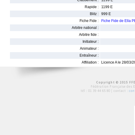
Classement :
1299 E
Rapide :
1199 E
Blitz :
999 E
Fiche Fide :
Fiche Fide de Ell
Arbitre national :
Arbitre fide :
Initiateur :
Animateur :
Entraîneur :
Affiliation :
Licence A le 28/03/
Copyright © 2015 FFE
Fédération Française des 
tél :
01 39 44 65 80
| contact :
con