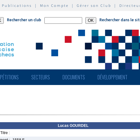
|
Publications
|
Mon Compte
|
Gérer son Club
|
Directeu
Rechercher un club
Rechercher dans le si
PÉTITIONS
SECTEURS
DOCUMENTS
DÉVELOPPEMENT
Lucas GOURDEL
Titre :