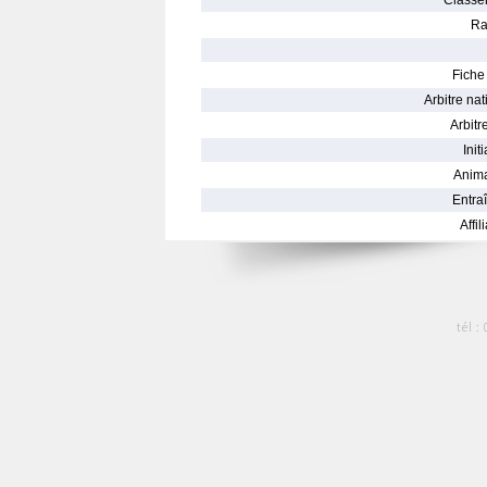
Classe
Ra
Fiche 
Arbitre nat
Arbitre
Init
Anima
Entraî
Affil
tél :