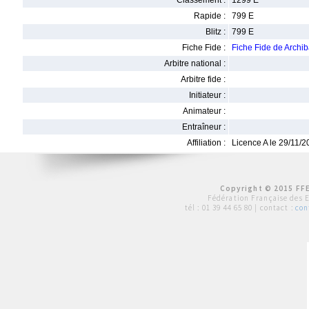
Classement :
1299 E
Rapide :
799 E
Blitz :
799 E
Fiche Fide :
Fiche Fide de Arch
Arbitre national :
Arbitre fide :
Initiateur :
Animateur :
Entraîneur :
Affiliation :
Licence A le 29/11/
Copyright © 2015 FFE
Fédération Française des 
tél :
01 39 44 65 80
| contact :
con