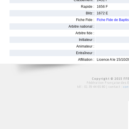
Classement :
1431 F
Rapide :
1656 F
Blitz :
1672 E
Fiche Fide :
Fiche Fide de Bapt
Arbitre national :
Arbitre fide :
Initiateur :
Animateur :
Entraîneur :
Affiliation :
Licence A le 15/10/
Copyright © 2015 FFE
Fédération Française des 
tél :
01 39 44 65 80
| contact :
con