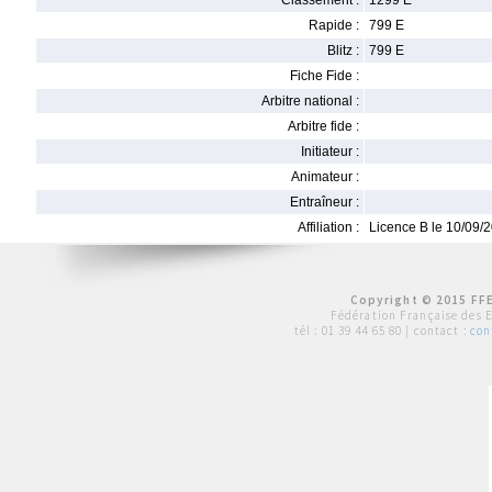
Classement :
1299 E
Rapide :
799 E
Blitz :
799 E
Fiche Fide :
Arbitre national :
Arbitre fide :
Initiateur :
Animateur :
Entraîneur :
Affiliation :
Licence B le 10/09/
Copyright © 2015 FFE
Fédération Française des 
tél :
01 39 44 65 80
| contact :
con