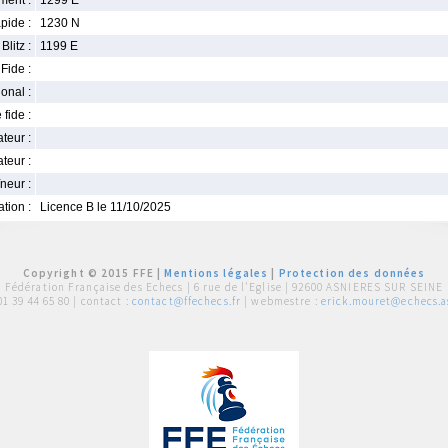
ment :
1299 E
pide :
1230 N
Blitz :
1199 E
Fide :
ional :
 fide :
iateur :
teur :
neur :
iation :
Licence B le 11/10/2025
Copyright © 2015 FFE |
Mentions légales
|
Protection des données
Fédération Française des Echecs |
6 rue de l'Eglise | 92600 ASNIERES SUR SEINE
01 39 44 65 80
| contact :
contact@ffechecs.fr
| webmestre :
erick.mouret@echecs.as