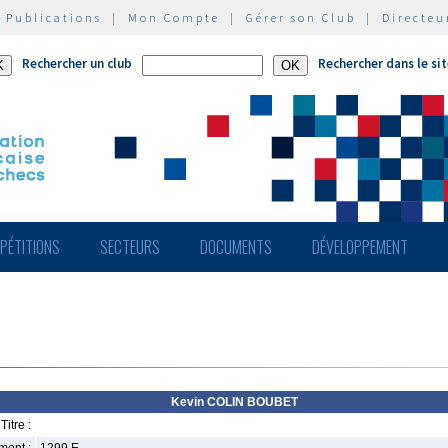
|
Publications
|
Mon Compte
|
Gérer son Club
|
Directeu
Rechercher un club
Rechercher dans le si
PÉTITIONS
SECTEURS
DOCUMENTS
DÉVELOPPEMENT
Kevin COLIN BOUBET
Titre :