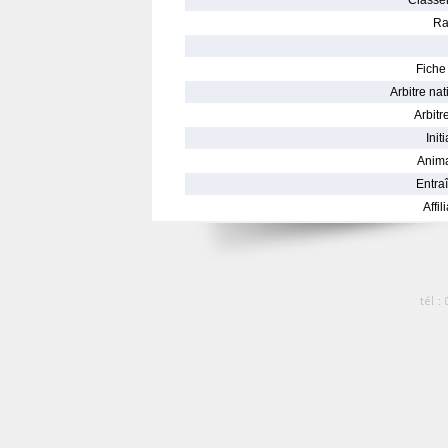
Classe
Ra
Fiche 
Arbitre nat
Arbitre
Init
Anima
Entraî
Affil
tél :