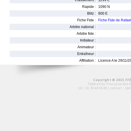
Classement :
1299 E
Rapide :
1090 N
Blitz :
800 E
Fiche Fide :
Fiche Fide de Rafa
Arbitre national :
Arbitre fide :
Initiateur :
Animateur :
Entraîneur :
Affiliation :
Licence A le 29/11/
Copyright © 2015 FFE
Fédération Française des 
tél :
01 39 44 65 80
| contact :
con