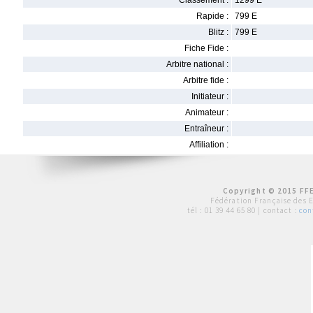
Classement :
1299 E
Rapide :
799 E
Blitz :
799 E
Fiche Fide :
Arbitre national :
Arbitre fide :
Initiateur :
Animateur :
Entraîneur :
Affiliation :
Copyright © 2015 FFE
Fédération Française des 
tél :
01 39 44 65 80
| contact :
con