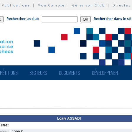
|
Publications
|
Mon Compte
|
Gérer son Club
|
Directeu
Rechercher un club
Rechercher dans le si
PÉTITIONS
SECTEURS
DOCUMENTS
DÉVELOPPEMENT
Loaiy ASSADI
Titre :