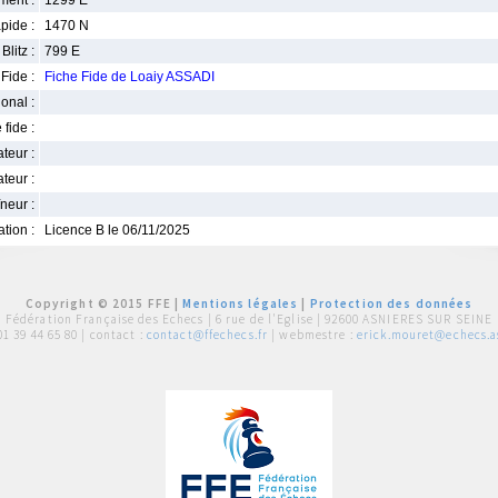
ment :
1299 E
pide :
1470 N
Blitz :
799 E
Fide :
Fiche Fide de Loaiy ASSADI
ional :
 fide :
iateur :
teur :
neur :
iation :
Licence B le 06/11/2025
Copyright © 2015 FFE |
Mentions légales
|
Protection des données
Fédération Française des Echecs |
6 rue de l'Eglise | 92600 ASNIERES SUR SEINE
01 39 44 65 80
| contact :
contact@ffechecs.fr
| webmestre :
erick.mouret@echecs.as