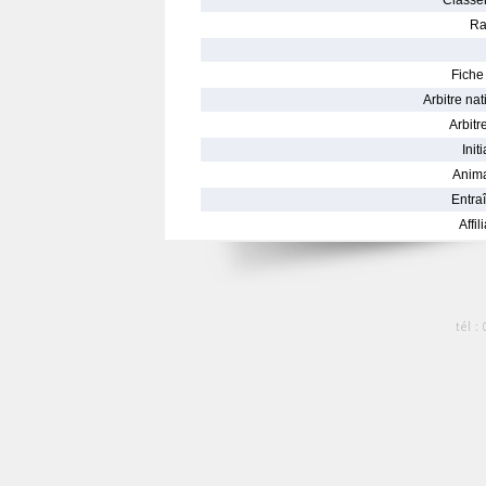
Classe
Ra
Fiche 
Arbitre nat
Arbitre
Init
Anima
Entraî
Affil
tél :