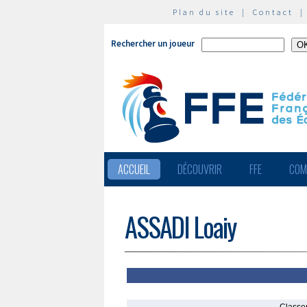
Plan du site
|
Contact
Rechercher un joueur
ACCUEIL
DÉCOUVRIR
FFE
COM
ASSADI Loaiy