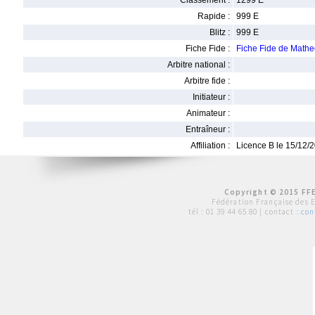
Classement :
1299 E
Rapide :
999 E
Blitz :
999 E
Fiche Fide :
Fiche Fide de Math
Arbitre national :
Arbitre fide :
Initiateur :
Animateur :
Entraîneur :
Affiliation :
Licence B le 15/12/
Copyright © 2015 FFE
Fédération Française des 
tél :
01 39 44 65 80
| contact :
con