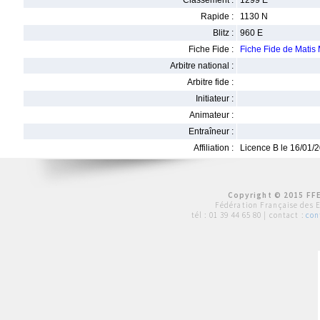
Classement :
1299 E
Rapide :
1130 N
Blitz :
960 E
Fiche Fide :
Fiche Fide de Mati
Arbitre national :
Arbitre fide :
Initiateur :
Animateur :
Entraîneur :
Affiliation :
Licence B le 16/01/
Copyright © 2015 FFE
Fédération Française des 
tél :
01 39 44 65 80
| contact :
con