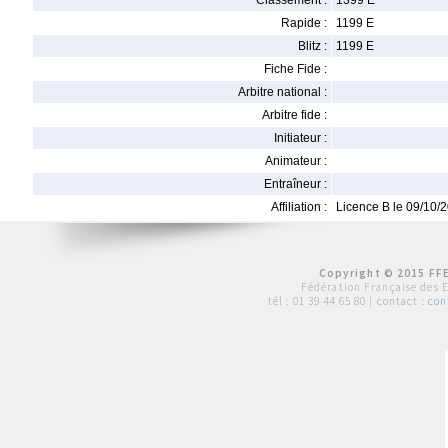
Classement :
1399 E
Rapide :
1199 E
Blitz :
1199 E
Fiche Fide :
Arbitre national :
Arbitre fide :
Initiateur :
Animateur :
Entraîneur :
Affiliation :
Licence B le 09/10/
Copyright © 2015 FFE
Fédération Française des 
tél :
01 39 44 65 80
| contact :
con