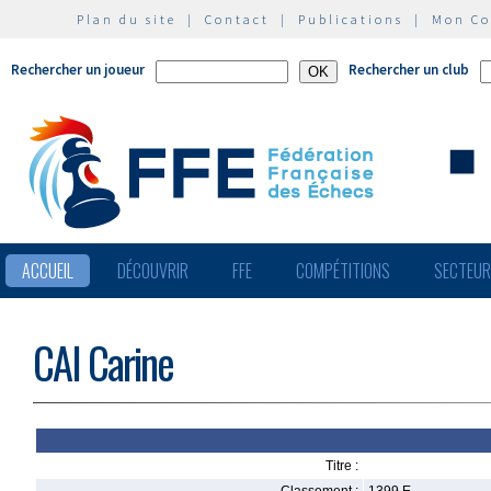
Plan du site
|
Contact
|
Publications
|
Mon C
Rechercher un joueur
Rechercher un club
ACCUEIL
DÉCOUVRIR
FFE
COMPÉTITIONS
SECTEU
CAI Carine
Titre :