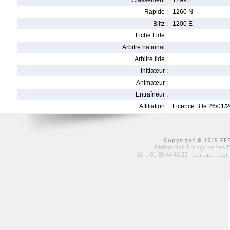
Classement :
1299 E
Rapide :
1260 N
Blitz :
1200 E
Fiche Fide :
Arbitre national :
Arbitre fide :
Initiateur :
Animateur :
Entraîneur :
Affiliation :
Licence B le 26/01/
Copyright © 2015 FFE
Fédération Française des 
tél :
01 39 44 65 80
| contact :
con