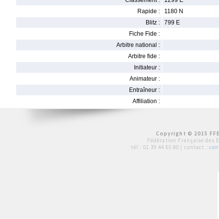
Classement :
1299 E
Rapide :
1180 N
Blitz :
799 E
Fiche Fide :
Arbitre national :
Arbitre fide :
Initiateur :
Animateur :
Entraîneur :
Affiliation :
Copyright © 2015 FFE
Fédération Française des 
tél :
01 39 44 65 80
| contact :
con