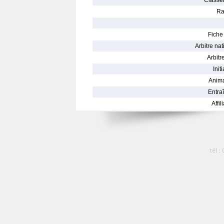
Classe
Ra
Fiche 
Arbitre nat
Arbitre
Init
Anima
Entraî
Affil
tél :