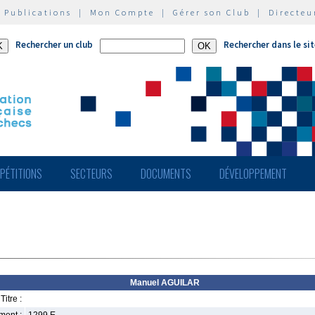
|
Publications
|
Mon Compte
|
Gérer son Club
|
Directeu
Rechercher un club
Rechercher dans le si
PÉTITIONS
SECTEURS
DOCUMENTS
DÉVELOPPEMENT
Manuel AGUILAR
Titre :