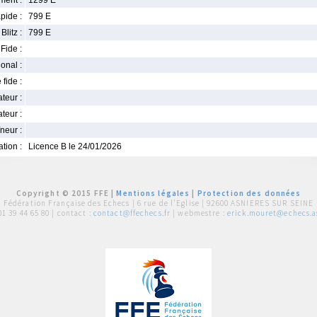
ment :
1299 E
pide :
799 E
Blitz :
799 E
Fide :
ional :
 fide :
iateur :
teur :
neur :
iation :
Licence B le 24/01/2026
Copyright © 2015 FFE |
Mentions légales
|
Protection des données
Fédération Française des Echecs |
6 rue de l'Eglise | 92600 ASNIERES SUR SEINE
01 39 44 65 80
| contact :
contact@ffechecs.fr
| webmestre :
erick.mouret@echecs.as