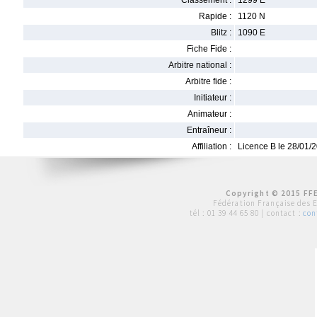
Classement :
1299 E
Rapide :
1120 N
Blitz :
1090 E
Fiche Fide :
Arbitre national :
Arbitre fide :
Initiateur :
Animateur :
Entraîneur :
Affiliation :
Licence B le 28/01/
Copyright © 2015 FFE
Fédération Française des 
tél :
01 39 44 65 80
| contact :
con