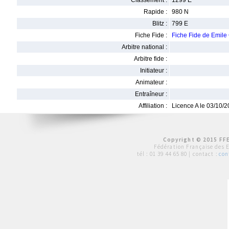
Classement :
1299 E
Rapide :
980 N
Blitz :
799 E
Fiche Fide :
Fiche Fide de Emi
Arbitre national :
Arbitre fide :
Initiateur :
Animateur :
Entraîneur :
Affiliation :
Licence A le 03/10/
Copyright © 2015 FFE
Fédération Française des 
tél :
01 39 44 65 80
| contact :
con