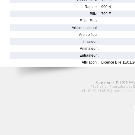
Classement :
1299 E
Rapide :
990 N
Blitz :
799 E
Fiche Fide :
Arbitre national :
Arbitre fide :
Initiateur :
Animateur :
Entraîneur :
Affiliation :
Licence B le 11/01/
Copyright © 2015 FFE
Fédération Française des 
tél :
01 39 44 65 80
| contact :
con