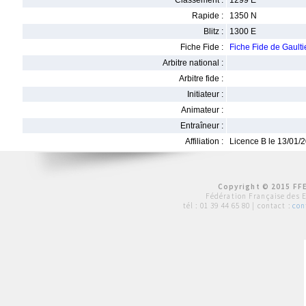
Classement :
1299 E
Rapide :
1350 N
Blitz :
1300 E
Fiche Fide :
Fiche Fide de Gault
Arbitre national :
Arbitre fide :
Initiateur :
Animateur :
Entraîneur :
Affiliation :
Licence B le 13/01/
Copyright © 2015 FFE
Fédération Française des 
tél :
01 39 44 65 80
| contact :
con