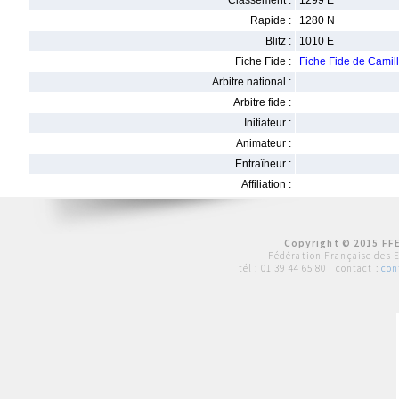
Classement :
1299 E
Rapide :
1280 N
Blitz :
1010 E
Fiche Fide :
Fiche Fide de Camil
Arbitre national :
Arbitre fide :
Initiateur :
Animateur :
Entraîneur :
Affiliation :
Copyright © 2015 FFE
Fédération Française des 
tél :
01 39 44 65 80
| contact :
con