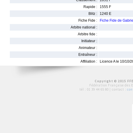
Classement :
1651 F
Rapide :
1555 F
Blitz :
1240 E
Fiche Fide :
Fiche Fide de Gabr
Arbitre national :
Arbitre fide :
Initiateur :
Animateur :
Entraîneur :
Affiliation :
Licence A le 10/10/
Copyright © 2015 FFE
Fédération Française des 
tél :
01 39 44 65 80
| contact :
con