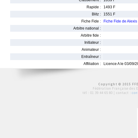
Classement :
1639 F
Rapide :
1493 F
Blitz :
1551 F
Fiche Fide :
Fiche Fide de Alex
Arbitre national :
Arbitre fide :
Initiateur :
Animateur :
Entraîneur :
Affiliation :
Licence A le 03/09/
Copyright © 2015 FFE
Fédération Française des 
tél :
01 39 44 65 80
| contact :
con