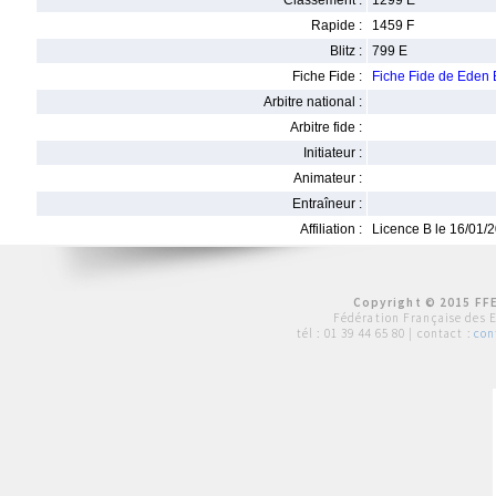
Classement :
1299 E
Rapide :
1459 F
Blitz :
799 E
Fiche Fide :
Fiche Fide de Ede
Arbitre national :
Arbitre fide :
Initiateur :
Animateur :
Entraîneur :
Affiliation :
Licence B le 16/01/
Copyright © 2015 FFE
Fédération Française des 
tél :
01 39 44 65 80
| contact :
con