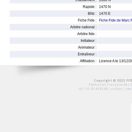
Classement :
1680 N
Rapide :
1470 N
Blitz :
1470 E
Fiche Fide :
Fiche Fide de Marc
Arbitre national :
Arbitre fide :
Initiateur :
Animateur :
Entraîneur :
Affiliation :
Licence A le 13/12/
Copyright © 2015 FFE
Fédération Française des 
tél :
01 39 44 65 80
| contact :
con