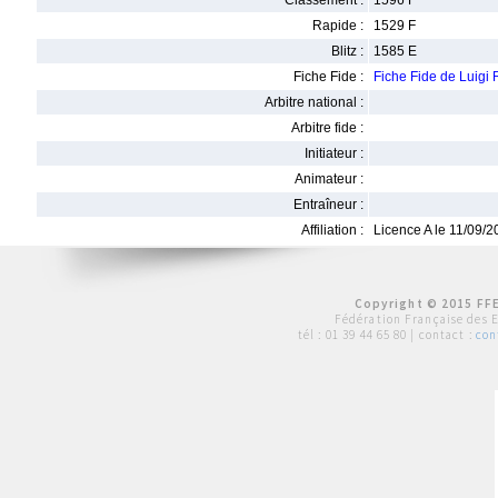
Classement :
1596 F
Rapide :
1529 F
Blitz :
1585 E
Fiche Fide :
Fiche Fide de Lui
Arbitre national :
Arbitre fide :
Initiateur :
Animateur :
Entraîneur :
Affiliation :
Licence A le 11/09/
Copyright © 2015 FFE
Fédération Française des 
tél :
01 39 44 65 80
| contact :
con