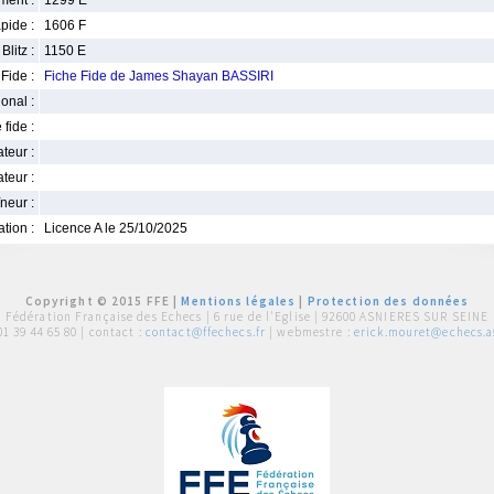
ment :
1299 E
pide :
1606 F
Blitz :
1150 E
Fide :
Fiche Fide de James Shayan BASSIRI
ional :
 fide :
iateur :
teur :
neur :
iation :
Licence A le 25/10/2025
Copyright © 2015 FFE |
Mentions légales
|
Protection des données
Fédération Française des Echecs |
6 rue de l'Eglise | 92600 ASNIERES SUR SEINE
01 39 44 65 80
| contact :
contact@ffechecs.fr
| webmestre :
erick.mouret@echecs.as