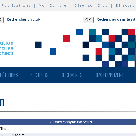
|
Publications
|
Mon Compte
|
Gérer son Club
|
Directeu
Rechercher un club
Rechercher dans le si
PÉTITIONS
SECTEURS
DOCUMENTS
DÉVELOPPEMENT
n
James Shayan BASSIRI
Titre :