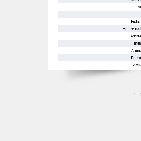
Classe
Ra
Fiche 
Arbitre nat
Arbitre
Init
Anima
Entraî
Affil
tél :