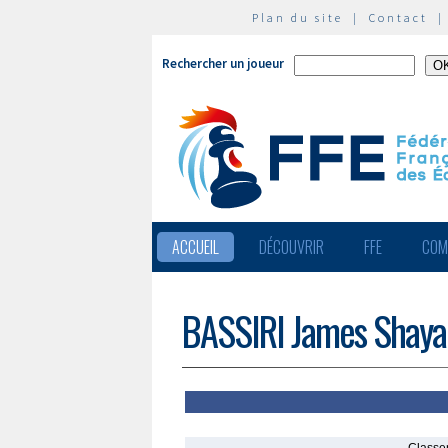
Plan du site
|
Contact
Rechercher un joueur
ACCUEIL
DÉCOUVRIR
FFE
COM
BASSIRI James Shaya