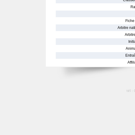
Classe
Ra
Fiche 
Arbitre nat
Arbitre
Init
Anima
Entraî
Affil
tél :