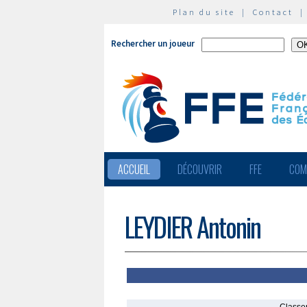
Plan du site
|
Contact
Rechercher un joueur
ACCUEIL
DÉCOUVRIR
FFE
COM
LEYDIER Antonin