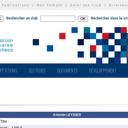
|
Publications
|
Mon Compte
|
Gérer son Club
|
Directeu
Rechercher un club
Rechercher dans le si
PÉTITIONS
SECTEURS
DOCUMENTS
DÉVELOPPEMENT
Antonin LEYDIER
Titre :