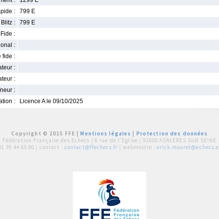
ment :
1299 E
pide :
799 E
Blitz :
799 E
Fide :
ional :
 fide :
iateur :
teur :
neur :
iation :
Licence A le 09/10/2025
Copyright © 2015 FFE |
Mentions légales
|
Protection des données
Fédération Française des Echecs |
6 rue de l'Eglise | 92600 ASNIERES SUR SEINE
01 39 44 65 80
| contact :
contact@ffechecs.fr
| webmestre :
erick.mouret@echecs.as