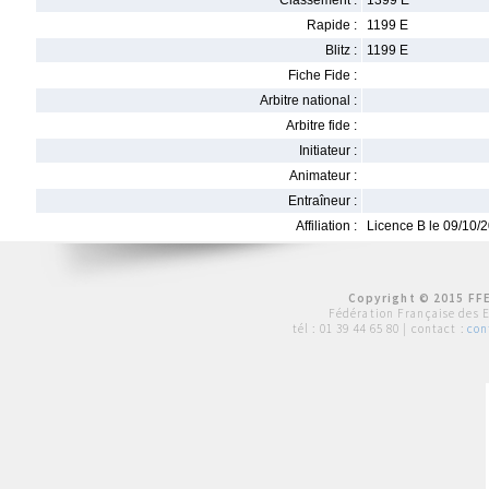
Classement :
1399 E
Rapide :
1199 E
Blitz :
1199 E
Fiche Fide :
Arbitre national :
Arbitre fide :
Initiateur :
Animateur :
Entraîneur :
Affiliation :
Licence B le 09/10/
Copyright © 2015 FFE
Fédération Française des 
tél :
01 39 44 65 80
| contact :
con