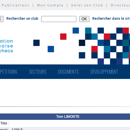
|
Publications
|
Mon Compte
|
Gérer son Club
|
Directeu
Rechercher un club
Rechercher dans le si
PÉTITIONS
SECTEURS
DOCUMENTS
DÉVELOPPEMENT
Tom LIMORTE
Titre :