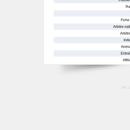
Classe
Ra
Fiche 
Arbitre nat
Arbitre
Init
Anima
Entraî
Affil
tél :