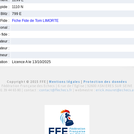
ment :
1299 E
pide :
1110 N
Blitz :
799 E
Fide :
Fiche Fide de Tom LIMORTE
ional :
 fide :
iateur :
teur :
neur :
iation :
Licence A le 13/10/2025
Copyright © 2015 FFE |
Mentions légales
|
Protection des données
Fédération Française des Echecs |
6 rue de l'Eglise | 92600 ASNIERES SUR SEINE
01 39 44 65 80
| contact :
contact@ffechecs.fr
| webmestre :
erick.mouret@echecs.as