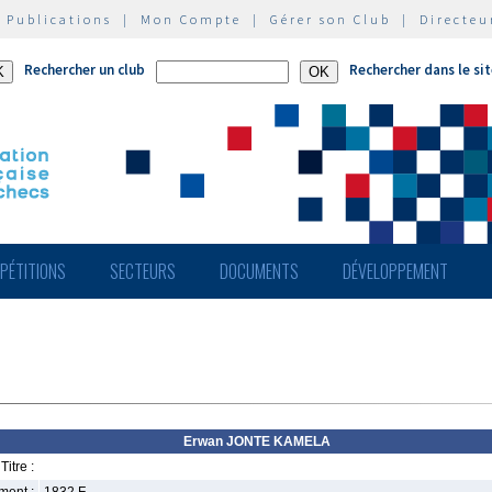
|
Publications
|
Mon Compte
|
Gérer son Club
|
Directeu
Rechercher un club
Rechercher dans le si
PÉTITIONS
SECTEURS
DOCUMENTS
DÉVELOPPEMENT
Erwan JONTE KAMELA
Titre :