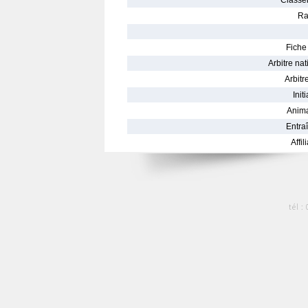
Classe
Ra
Fiche 
Arbitre nat
Arbitre
Init
Anima
Entraî
Affil
tél :