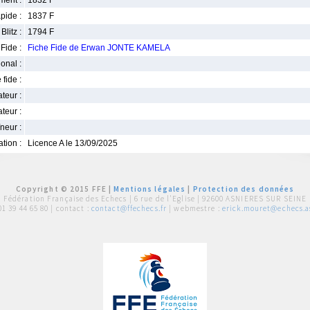
ment :
1832 F
pide :
1837 F
Blitz :
1794 F
Fide :
Fiche Fide de Erwan JONTE KAMELA
ional :
 fide :
iateur :
teur :
neur :
iation :
Licence A le 13/09/2025
Copyright © 2015 FFE |
Mentions légales
|
Protection des données
Fédération Française des Echecs |
6 rue de l'Eglise | 92600 ASNIERES SUR SEINE
01 39 44 65 80
| contact :
contact@ffechecs.fr
| webmestre :
erick.mouret@echecs.as