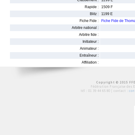
Classement :
1299 E
Rapide :
1509 F
Blitz :
1199 E
Fiche Fide :
Fiche Fide de Tho
Arbitre national :
Arbitre fide :
Initiateur :
Animateur :
Entraîneur :
Affiliation :
Copyright © 2015 FFE
Fédération Française des 
tél :
01 39 44 65 80
| contact :
con