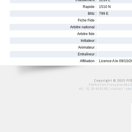
Classement :
1299 E
Rapide :
1510 N
Blitz :
799 E
Fiche Fide :
Arbitre national :
Arbitre fide :
Initiateur :
Animateur :
Entraîneur :
Affiliation :
Licence A le 09/10/
Copyright © 2015 FFE
Fédération Française des 
tél :
01 39 44 65 80
| contact :
con